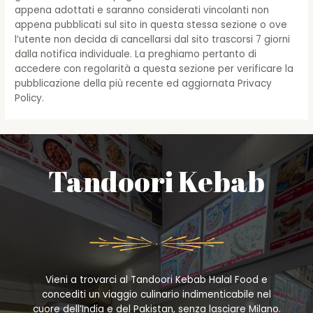
appena adottati e saranno considerati vincolanti non
appena pubblicati sul sito in questa stessa sezione o ove
l’utente non decida di cancellarsi dal sito trascorsi 7 giorni
dalla notifica individuale. La preghiamo pertanto di
accedere con regolarità a questa sezione per verificare la
pubblicazione della più recente ed aggiornata Privacy
Policy.
Tandoori Kebab
Vieni a trovarci al Tandoori Kebab Halal Food e
concediti un viaggio culinario indimenticabile nel
cuore dell’India e del Pakistan, senza lasciare Milano.